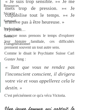
« Je suis trop sensible. »« Je me 
Ressources
mets trop de pression. »« Je 
Sécurité
culpabilise tout le temps. »« Je 
Sommeil
n'arrive pas à être heureuse. »
Sophrologie
Et pourtant…
Lorsque nous prenons le temps d'explorer 
Stress
leur histoire familiale, ces difficultés 
Transgénérationnel
prennent souvent un tout autre sens.
Comme le disait le Psychiatre Suisse Carl 
Gustav Jung :
« Tant que vous ne rendez pas 
l'inconscient conscient, il dirigera 
votre vie et vous appellerez cela le 
destin. »
C'est précisément ce qu'a vécu Victoria.
Une jeune femme qui portait le 