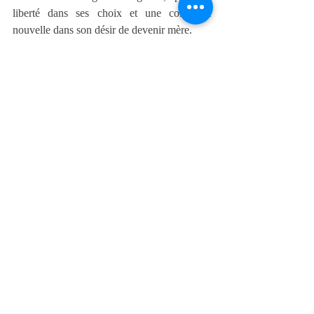
liberté dans ses choix et une confiance 
nouvelle dans son désir de devenir mère.
Comprendre pour devenir libre
Explorer son histoire familiale ne consiste 
pas à chercher des responsables.
Encore moins à rester tourné-e vers le passé.
Il s'agit de mettre de la lumière sur ce qui agit 
parfois dans l'ombre.
Comprendre nos héritages.
Honorer ceux qui nous ont précédés.
Puis reprendre notre juste place.
Car retrouver ses racines ne signifie pas y 
rester attaché-e.
Cela permet, au contraire, de grandir plus 
librement.
🌿 Mon regard de thérapeute