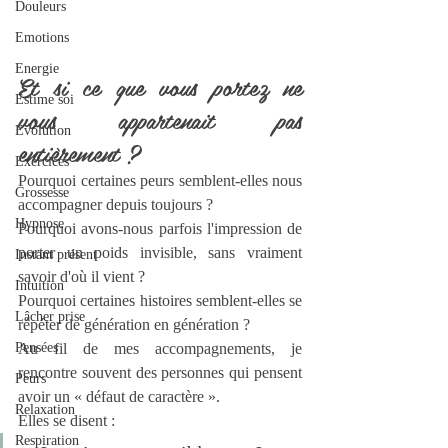
Douleurs
Emotions
Energie
Et si ce que vous portez ne 
Estime soi
vous appartenait pas 
Evolution
entièrement ?
Exercices
Pourquoi certaines peurs semblent-elles nous 
Grossesse
accompagner depuis toujours ?
Hypnose
Pourquoi avons-nous parfois l'impression de 
porter un poids invisible, sans vraiment 
Instant présent
savoir d'où il vient ?
Intuition
Pourquoi certaines histoires semblent-elles se 
Lâcher prise
répéter de génération en génération ?
Pensées
Au fil de mes accompagnements, je 
rencontre souvent des personnes qui pensent 
Peurs
avoir un « défaut de caractère ».
Relaxation
Elles se disent :
Respiration