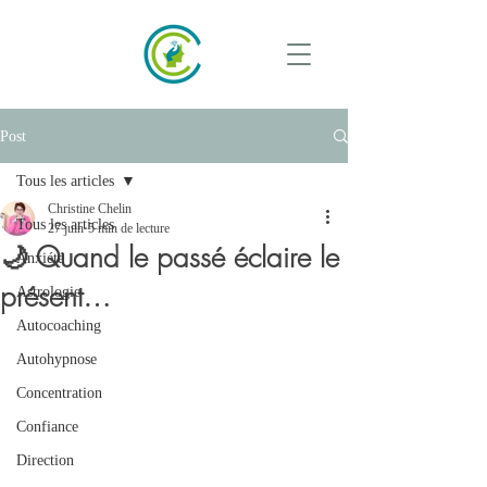
Post
Tous les articles
Christine Chelin
Tous les articles
27 juin
5 min de lecture
🌙 Quand le passé éclaire le
Anxiété
présent…
Astrologie
Autocoaching
Autohypnose
Concentration
Confiance
Direction