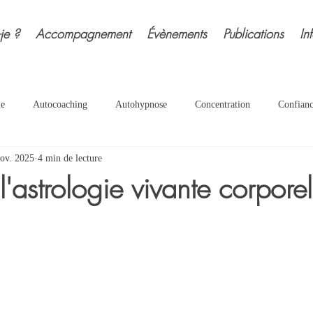
-je ?
Accompagnement
Évènements
Publications
In
ie
Autocoaching
Autohypnose
Concentration
Confian
ov. 2025
4 min de lecture
e
Estime soi
Evolution
Exercices
Grossesse
Hyp
l'astrologie vivante corporel
ées
Peurs
Relaxation
Respiration
Ressources
Sé
nérationnel