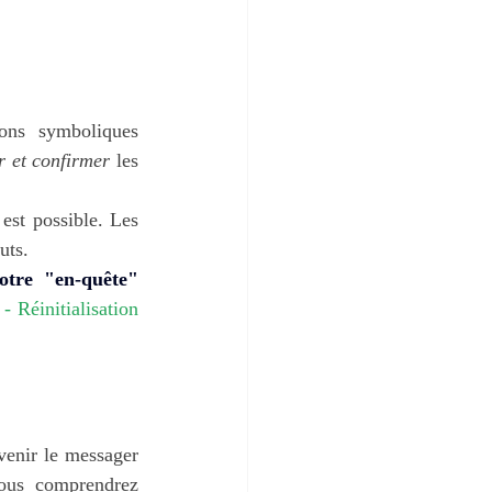
ons symboliques 
r et confirmer
 les 
est possible. Les 
uts.
otre "en-quête" 
 Réinitialisation 
venir le messager 
ous comprendrez 