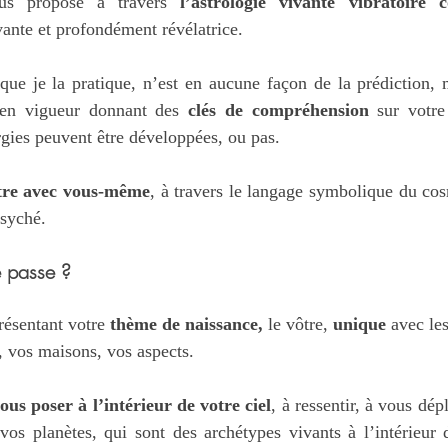
us propose à travers 
l’astrologie vivante vibratoire c
vante et profondément révélatrice.
le que je la pratique, n’est en aucune façon de la prédiction,
 en vigueur donnant des 
clés de compréhension
rgies peuvent être développées, ou pas.
tre avec vous-même
, à travers le langage symbolique du cos
syché. 
 passe ?
résentant votre 
thème de naissance, 
le vôtre, 
unique
 avec le
, vos maisons, vos aspects.
ous poser à l’intérieur de votre ciel
, à ressentir, à vous dép
vos planètes, qui sont des archétypes vivants à l’intérieur 