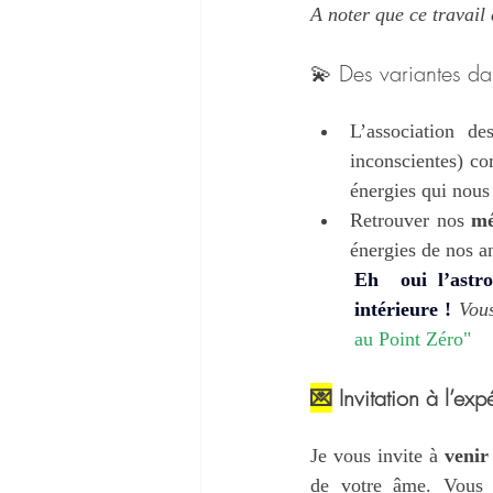
A noter que ce travail e
💫 Des variantes dan
L’association de
inconscientes) co
énergies qui nous
Retrouver nos
 mé
énergies de nos a
Eh  oui l’astro
intérieure !
Vous
au Point Zéro
"
💌
 Invitation à l’exp
Je vous invite à 
venir
de votre âme. Vous 