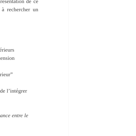
résentation de ce 
à rechercher un 
érieurs
tension
rieur”
e l’intégrer 
ance entre le 