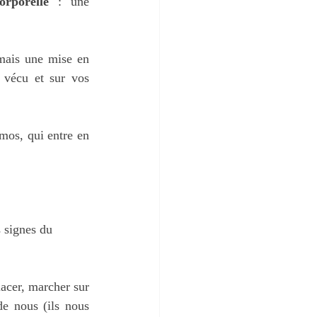
orporelle
 : une 
 mais une mise en 
 sur votre vécu et sur vos 
mos, qui entre en 
s signes du 
lacer, marcher sur 
de nous (ils nous 