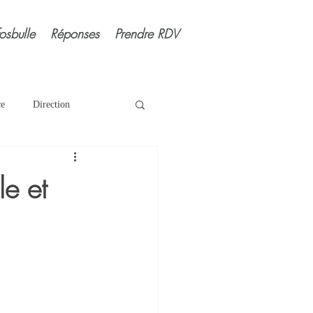
fosbulle
Réponses
Prendre RDV
ce
Direction
nose
Instant présent
le et
curité
Sommeil