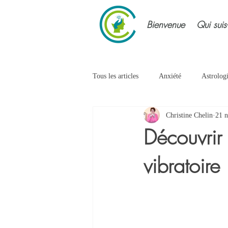
Bienvenue
Qui suis
Tous les articles
Anxiété
Astrolog
Christine Chelin
21 n
Douleurs
Emotions
Energi
Découvrir 
vibratoire
Intuition
Lâcher prise
Pens
Sophrologie
Stress
Transgé