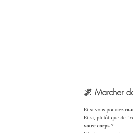
🌌
 Marcher dan
Et si vous pouviez 
mar
Et si, plutôt que de “
votre corps
 ?