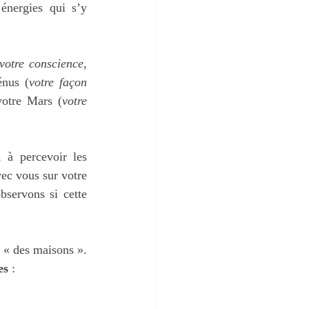
énergies qui s’y 
votre conscience, 
énus (
votre façon 
 votre Mars (
votre 
 à percevoir les 
ec vous sur votre 
servons si cette 
 « des maisons ». 
es
 :