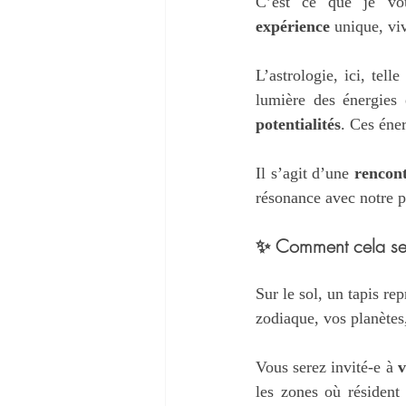
C’est ce que je vo
expérience
 unique, vi
L’astrologie, ici, tel
lumière des énergies
potentialités
. Ces éne
Il s’agit d’une 
rencon
résonance avec notre p
✨
 Comment cela se
Sur le sol, un tapis rep
zodiaque, vos planètes
Vous serez invité-e à 
v
les zones où résident 