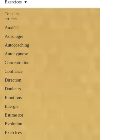
Exercices
Tous les
articles
Anxiété
Astrologie
Autocoaching
Autohypnose
Concentration
Confiance
Direction
Douleurs
Emotions
Energie
Estime soi
Evolution
Exercices