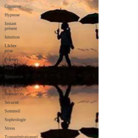
Grossesse
Hypnose
Instant
présent
Intuition
Lâcher
prise
Pensées
Peurs
Relaxation
Respiration
Ressources
Sécurité
Sommeil
Sophrologie
Stress
Transgénérationnel