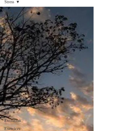
Stress
Tous les
articles
Anxiété
Astrologie
Autocoaching
Autohypnose
Concentration
Confiance
Direction
Douleurs
Emotions
Energie
Estime
soi
Evolution
Exercices