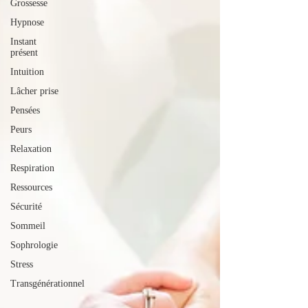
Grossesse
Hypnose
Instant
présent
Intuition
Lâcher prise
Pensées
Peurs
Relaxation
Respiration
Ressources
Sécurité
Sommeil
Sophrologie
Stress
Transgénérationnel