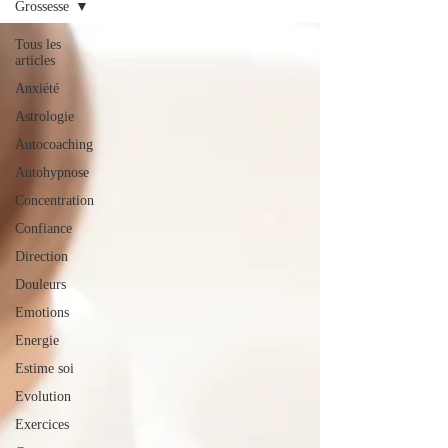
Grossesse
Tous les
articles
Anxiété
Astrologie
Autocoaching
Autohypnose
Concentration
Confiance
Direction
Douleurs
Emotions
Energie
Estime soi
Evolution
Exercices