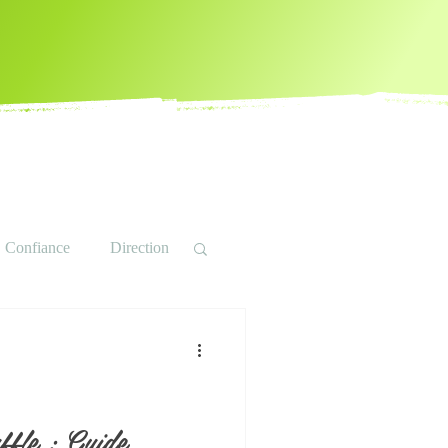
Confiance
Direction
Hypnose
on
Ressources
ffle : Guide