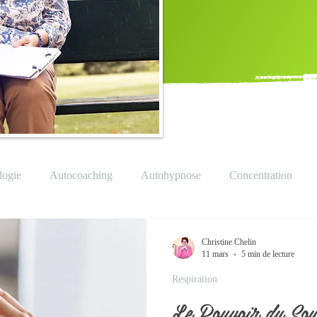
logie
Autocoaching
Autohypnose
Concentration
gie
Estime soi
Evolution
Exercices
Grossesse
Christine Chelin
11 mars
5 min de lecture
Respiration
Lâcher prise
Pensées
Peurs
Relaxation
Respirati
Le Pouvoir du Sou