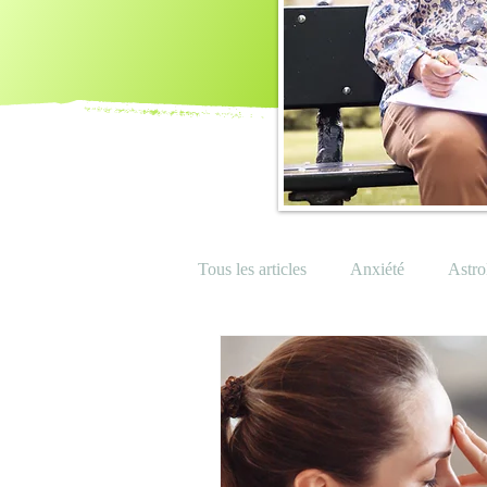
Tous les articles
Anxiété
Astro
Douleurs
Emotions
Ener
Instant présent
Intuition