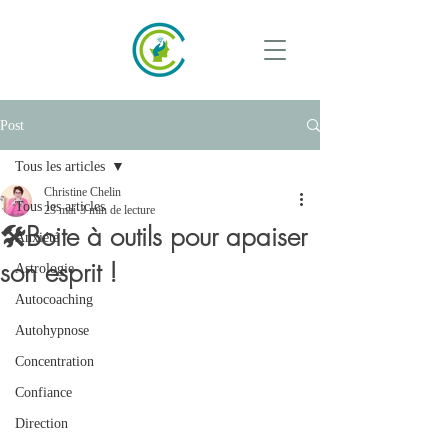
Post
Tous les articles
Christine Chelin
Tous les articles
23 mai
3 min de lecture
🛠️Boite à outils pour apaiser
Anxiété
son esprit !
Astrologie
Autocoaching
Autohypnose
Concentration
Confiance
Direction