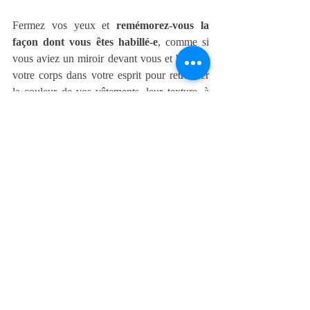
Fermez vos yeux et 
remémorez-vous la 
façon dont vous êtes habillé-e
, comme si 
vous aviez un miroir devant vous et balayez 
votre corps dans votre esprit pour retrouver 
la couleur de vos vêtements, leur texture, à 
quel endroit certaines parties de votre peau 
est découverte... 
Puis rebalayez à nouveau votre corps de la 
tête aux pieds, les yeux fermés, en vous 
demandant si vous 
pouvez agir sur 
certaines zones crispées
 ? si vos bras sont 
lourds ou légers ? 
Contractez vos poings, vos bras, votre 
visage
 en inspirant et en retenant l'air 
quelques instants, sentez toute la pression 
accumulée et puis relâchez votre souffle et 
vos mains, vos bras, votre visage. 
Restez quelques secondes à observer les 