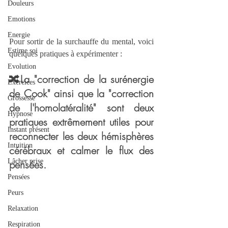
Douleurs
Emotions
Energie
Pour sortir de la surchauffe du mental, voici 
Estime soi
quelques pratiques à expérimenter :
Evolution
🔀La "correction de la surénergie 
Exercices
de Cook"
 ainsi que 
la "correction 
Grossesse
de l'homolatéralité"
 sont deux 
Hypnose
pratiques extrêmement utiles pour 
Instant présent
reconnecter les deux hémisphères 
Intuition
cérébraux et calmer le flux des 
Lâcher prise
pensées.
Pensées
Peurs
Relaxation
Respiration