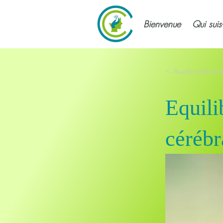
Bienvenue
Qui suis
< Audio précéd
Equili
céréb