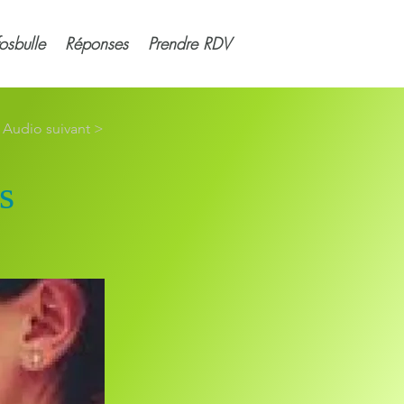
fosbulle
Réponses
Prendre RDV
Audio suivant >
s