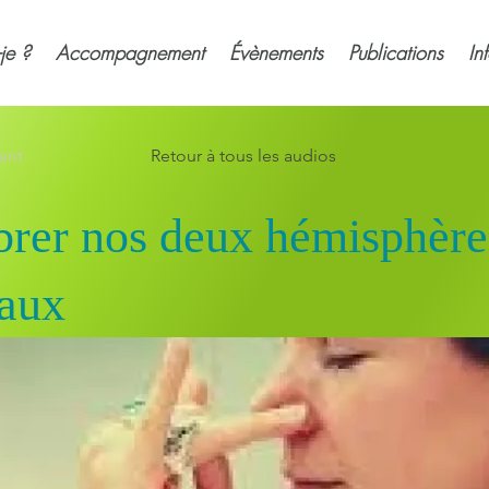
-je ?
Accompagnement
Évènements
Publications
In
ent
Retour à tous les audios
brer nos deux hémisphère
raux