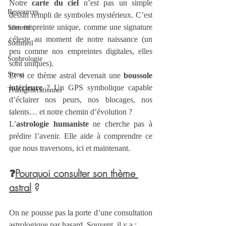
Notre 
carte du ciel
 n’est pas un simple 
Ressources
dessin rempli de symboles mystérieux. C’est 
une empreinte unique, comme une signature 
Sécurité
céleste au moment de notre naissance (un 
Sommeil
peu comme nos empreintes digitales, elles 
Sophrologie
sont uniques).
Stress
Et si ce thème astral devenait une 
boussole 
intérieure
 ? Un GPS symbolique capable 
Transgénérationnel
d’éclairer nos peurs, nos blocages, nos 
talents… et notre chemin d’évolution ?
L’
astrologie humaniste
 ne cherche pas à 
prédire l’avenir. Elle aide à comprendre ce 
que nous traversons, ici et maintenant.
❓
Pourquoi consulter son thème 
astral
 ?
On ne pousse pas la porte d’une consultation 
astrologique par hasard. Souvent, il y a :