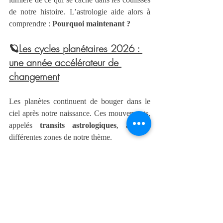
de notre histoire. L’astrologie aide alors à 
comprendre : 
Pourquoi maintenant ?
🪐
Les cycles planétaires 2026 : 
une année accélérateur de 
changement
Les planètes continuent de bouger dans le 
ciel après notre naissance. Ces mouvements, 
appelés 
transits astrologiques
, activent 
différentes zones de notre thème.
En 2026, plusieurs cycles planétaires 
majeurs invitent à :
transformer nos valeurs,
quitter certains anciens modèles,
structurer nos énergies
communiquer vrai et devenir plus 