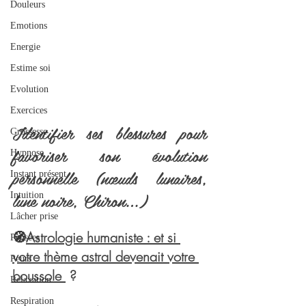
Douleurs
Emotions
Energie
Estime soi
Evolution
Exercices
Identifier ses blessures pour 
Grossesse
favoriser son évolution 
Hypnose
personnelle (nœuds lunaires, 
Instant présent
lune noire, Chiron…)
Intuition
Lâcher prise
🧭
Astrologie humaniste : et si 
Pensées
votre thème astral devenait votre 
Peurs
boussole 
 ?
Relaxation
Respiration