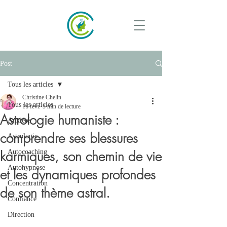
Post
Tous les articles
Christine Chelin
Tous les articles
16 févr.
5 min de lecture
Astrologie humaniste :
Anxiété
comprendre ses blessures
Astrologie
karmiques, son chemin de vie
Autocoaching
Autohypnose
et les dynamiques profondes
Concentration
de son thème astral.
Confiance
Direction