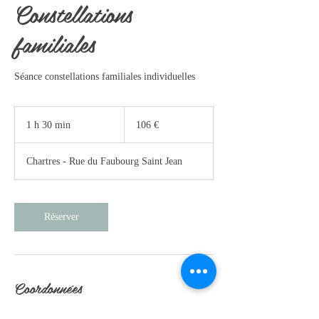
Constellations
familiales
Séance constellations familiales individuelles
106
euros
1 h 30 min
1
106 €
3
0
Chartres - Rue du Faubourg Saint Jean
m
i
n
Réserver
Coordonnées
69 Rue du Faubourg Saint Jean, Chartres, France