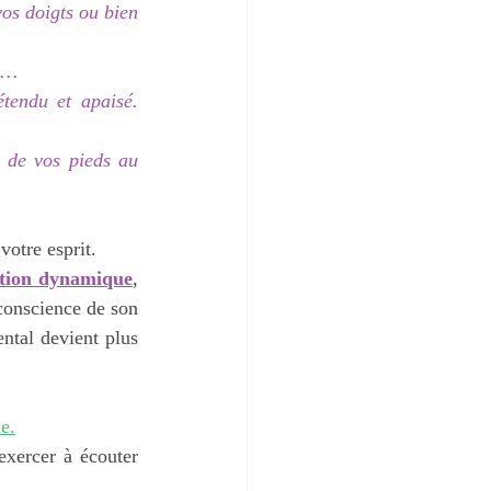
vos doigts ou bien 
er…
tendu et apaisé. 
 de vos pieds au 
votre esprit.
ation dynamique
, 
conscience de son 
ntal devient plus 
e.
xercer à écouter 