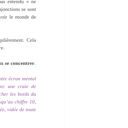
as entendu « ne 
jonctions se sont 
voir le monde de 
ulièrement. Cela 
re.
x se concentrer
.
otre écran mental 
ec une craie de 
cher les bords du 
qu’au chiffre 10, 
e, vidée de toute 