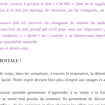
cercle, écrivez à présent le mot « CALME ». Tout en le regarda
ées à ce mot (un paysage de vacances, un lac tranquille, un 
ieurs fois cet exercice en changeant la couleur du tablea
 inscrivez un mot positif qui revêt pour vous une importance p
onfiance », « fierté » ou « réussite », et laissez-vous impré
e possibilité nouvelle.
ux et étirez-vous.
MENTALE !
 corps, dans les sensations, à travers la respiration, la détent
 facile. Notre esprit devient bien plus réceptif aux images et 
xation mentale permettent d’apprendre à se sentir à la fois
de se sentir tout proche du sommeil. Ils permettent de décou
lpha
 », de les apprécier et d’en observer les effets sur soi (ef