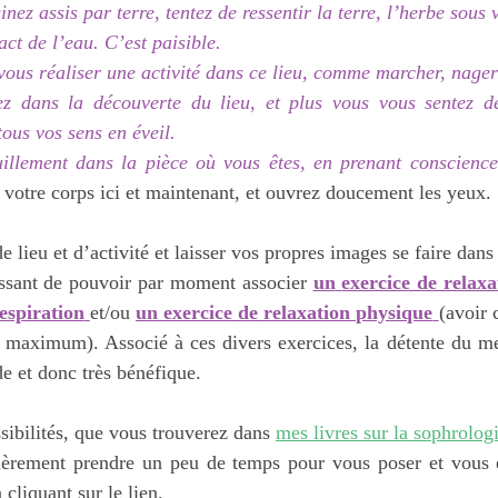
nez assis par terre, tentez de ressentir la terre, l’herbe sous 
tact de l’eau. C’est paisible.
vous réaliser une activité dans ce lieu, comme marcher, nag
z dans la découverte du lieu, et plus vous vous sentez dé
tous vos sens en éveil.
uillement dans la pièce où vous êtes, en prenant conscience
 votre corps ici et maintenant, et ouvrez doucement les yeux.
lieu et d’activité et laisser vos propres images se faire dans 
essant de pouvoir par moment associer 
un
exercice de relax
espiration
et/ou 
un
exercice de relaxation physique
(avoir 
u maximum). Associé à ces divers exercices, la détente du me
de et donc très bénéfique.
sibilités, que vous trouverez dans 
mes livres sur la sophrologi
lièrement prendre un peu de temps pour vous poser et vous e
n cliquant sur le lien.