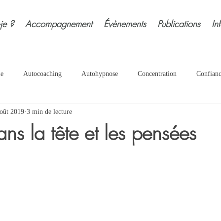
-je ?
Accompagnement
Évènements
Publications
In
ie
Autocoaching
Autohypnose
Concentration
Confian
oût 2019
3 min de lecture
e
Estime soi
Evolution
Exercices
Grossesse
Hyp
s la tête et les pensées
ées
Peurs
Relaxation
Respiration
Ressources
Sé
nérationnel