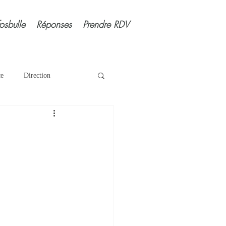
fosbulle
Réponses
Prendre RDV
ce
Direction
nose
Instant présent
curité
Sommeil