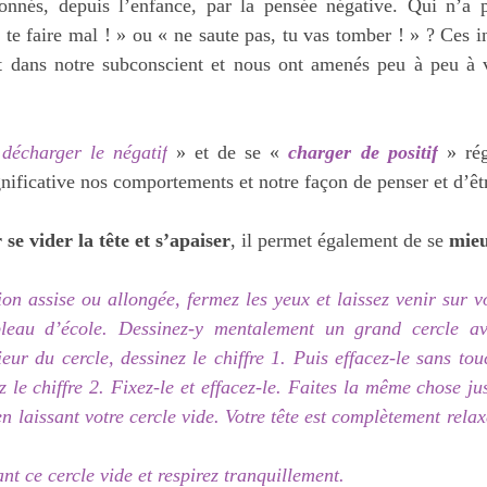
nnés, depuis l’enfance, par la pensée négative. Qui n’a p
 te faire mal ! » ou « ne saute pas, tu vas tomber ! » ? Ces in
t dans notre subconscient et nous ont amenés peu à peu à 
 
décharger le négatif
 » et de se « 
charger de positif
 » rég
nificative nos comportements et notre façon de penser et d’êt
 se vider la tête et s’apaiser
, il permet également de se 
mieu
ion assise ou allongée, fermez les yeux et laissez venir sur v
leau d’école. Dessinez-y mentalement un grand cercle av
ieur du cercle, dessinez le chiffre 1. Puis effacez-le sans tou
z le chiffre 2. Fixez-le et effacez-le. Faites la même chose jus
n laissant votre cercle vide. Votre tête est complètement relaxé
t ce cercle vide et respirez tranquillement.