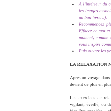
A l’intérieur du 
les images associ
un bon livre…).
Recommencez plus
Effacez ce mot et
moment, comme « c
vous inspire comm
Puis ouvrez
les ye
LA RELAXATION 
Après un voyage dans le
devient de plus en plus
Les exercices de rela
vigilant, éveillé, ou 
bien-être appelées « 
a