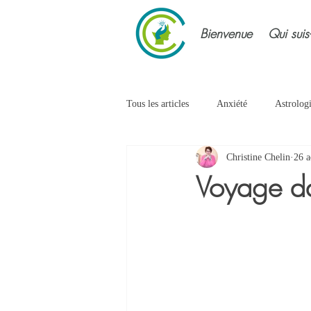
Bienvenue
Qui suis
Tous les articles
Anxiété
Astrolog
Christine Chelin
26 a
Douleurs
Emotions
Energi
Voyage dan
Intuition
Lâcher prise
Pens
Sophrologie
Stress
Transgé