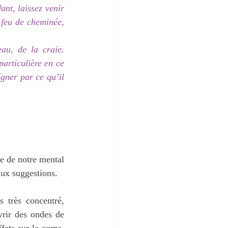
nt, laissez venir 
feu de cheminée, 
u, de la craie. 
articulière en ce 
gner par ce qu’il 
e de notre mental 
aux suggestions.
 très concentré, 
vrir des ondes de 
fets sur le corps, 