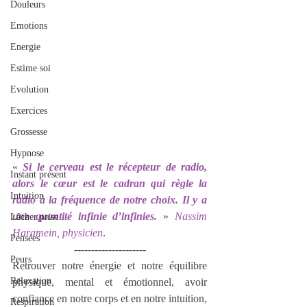
Douleurs
Emotions
Energie
Estime soi
Evolution
Exercices
Grossesse
Hypnose
« 
Si le cerveau est le récepteur de radio, 
Instant présent
alors le cœur est le cadran qui règle la 
Intuition
radio à la fréquence de notre choix. Il y a 
une quantité infinie d’infinies.
 » 
Nassim 
Lâcher prise
Haramein, physicien
.
Pensées
---------------------
Peurs
Retrouver notre énergie et notre équilibre 
Relaxation
physique, mental et émotionnel, avoir 
confiance en notre corps et en notre intuition, 
Respiration