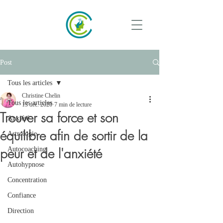
Post
Tous les articles
Christine Chelin
Tous les articles
13 déc. 2020
7 min de lecture
Trouver sa force et son
Anxiété
équilibre afin de sortir de la
Astrologie
peur et de l'anxiété
Autocoaching
Autohypnose
Concentration
Confiance
Direction