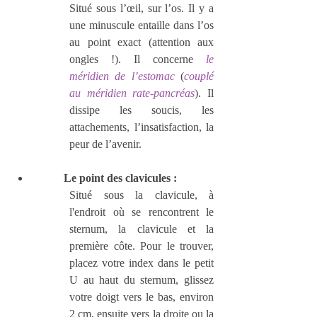
Situé sous l’œil, sur l’os. Il y a 
une minuscule entaille dans l’os 
au point exact (attention aux 
ongles !). Il concerne 
le 
méridien de l’estomac
 (
couplé 
au méridien rate-pancréas
). Il 
dissipe les soucis, les 
attachements, l’insatisfaction, la 
peur de l’avenir.
Le point des clavicules :
Situé sous la clavicule, à 
l'endroit où se rencontrent le 
sternum, la clavicule et la 
première côte. Pour le trouver, 
placez votre index dans le petit 
U au haut du sternum, glissez 
votre doigt vers le bas, environ 
2 cm, ensuite vers la droite ou la 