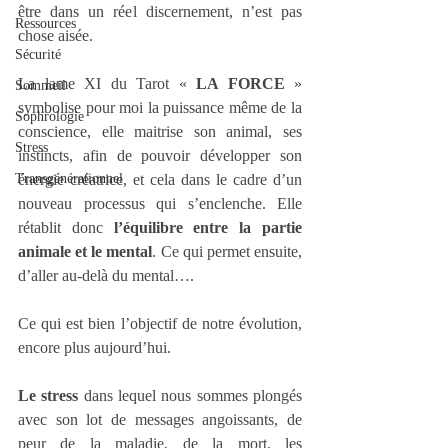
être dans un réel discernement, n’est pas 
Ressources
chose aisée.
Sécurité
La lame XI du Tarot « 
LA FORCE
 » 
Sommeil
symbolise pour moi la puissance même de la 
Sophrologie
conscience, elle maitrise son animal, ses 
Stress
instincts, afin de pouvoir développer son 
énergie créatrice, et cela dans le cadre d’un 
Transgénérationnel
nouveau processus qui s’enclenche. Elle 
rétablit donc 
l’équilibre entre la partie 
animale et le mental
. Ce qui permet ensuite, 
d’aller au-delà du mental….
Ce qui est bien l’objectif de notre évolution, 
encore plus aujourd’hui.
Le stress
 dans lequel nous sommes plongés 
avec son lot de messages angoissants, de 
peur de la maladie, de la mort, les 