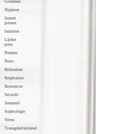
Grossesse
Hypnose
Instant
présent
Intuition
Lâcher
prise
Pensées
Peurs
Relaxation
Respiration
Ressources
Sécurité
Sommeil
Sophrologie
Stress
Transgénérationnel