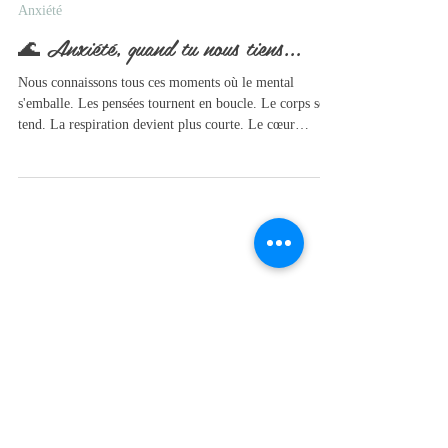
27 juin
4 min de lecture
Anxiété
🌊 Anxiété, quand tu nous tiens…
Nous connaissons tous ces moments où le mental
s'emballe. Les pensées tournent en boucle. Le corps se
tend. La respiration devient plus courte. Le cœur
accélère. Comme si notre cerveau avait déclenché une
alarme… alors même qu'aucun danger immédiat n'est
présent. Cette réaction est normale. Notre système
nerveux est conçu pour nous protéger. Mais il lui arrive
parfois de rester bloqué en mode « vigilance », même
lorsque la menace est passée. Des exercices simples pour
se calm