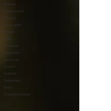
Hypnose
Instant présent
Intuition
Lâcher prise
Pensées
Peurs
Relaxation
Respiration
Ressources
Sécurité
Sommeil
Sophrologie
Stress
Transgénérationnel