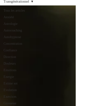
Transgénérationnel
Tous les articles
Anxiété
Astrologie
Autocoaching
Autohypnose
Concentration
Confiance
Direction
Douleurs
Emotions
Energie
Estime soi
Evolution
Exercices
Grossesse